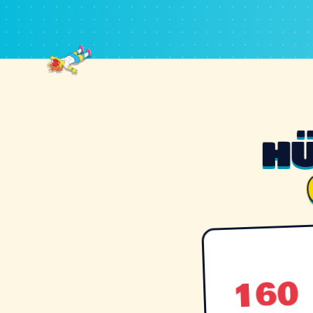
HÜ
160