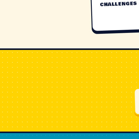
CHALLENGES