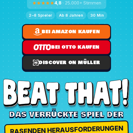
★
★
★
★
★
4,8
· 25.000+ Stimmen
2–8 Spieler
Ab 8 Jahren
30 Min
·
·
DAS VERRÜCKTE SPIEL DER
RASENDEN HERAUSFORDERUNGEN