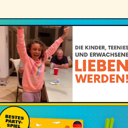
BESTES
PARTY-
SPIEL