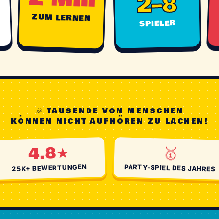
2–8
ZUM LERNEN
SPIELER
🎉 TAUSENDE VON MENSCHEN
KÖNNEN NICHT AUFHÖREN ZU LACHEN!
4.8★
🥇
PARTY-SPIEL DES JAHRES
25K+ BEWERTUNGEN