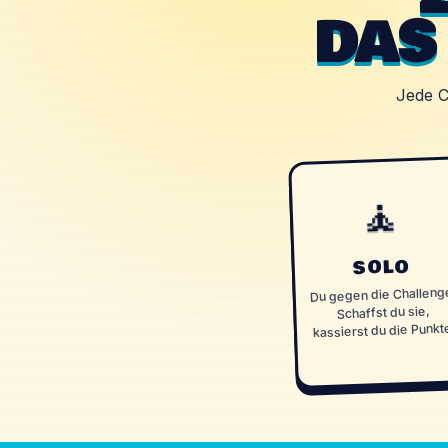
DAS
Jede C
🧘
SOLO
Du gegen die Challeng
Schaffst du sie,
kassierst du die Punkt