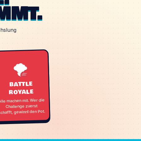
MMT.
chslung
🌪️
BATTLE
ROYALE
lle machen mit. Wer die
Challenge zuerst
schafft, gewinnt den Pot.