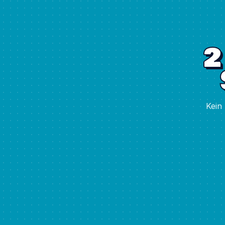
2
Kein