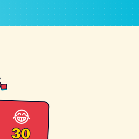
CK.
CK.
CK.
CK.
.
😂
30